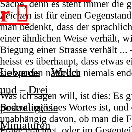
Sache, denn es steht immer die gl
r ︎︎︎
Zeichen
ist für einen Gegenstand
man bedenkt, dass der sprachlic
einer ähnlichen Weise verhält, 
Biegung einer Strasse verhält ...
heisst es überhaupt, dass etwas 
Lobpreis
–
Weder
sie werden natürlich niemals end
und
–
Drei
Was ich sagen will, ist dies: Es 
postreligiöse
Bedeutung eines Wortes ist, und d
unabhängig davon, ob man die Fr
Miniaturen
Frage erachtet, oder im Gegenteil