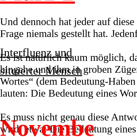
Und dennoch hat jeder auf diese 
Frage niemals gestellt hat. Jeden
Interfluenz und
Es ist natürlich kaum möglich, 
hingehe und ihm in groben Zügen
situierter Mensch
Wortes“ (dem Bedeutung-Haben v
lauten: Die Bedeutung eines Wort
Es muss nicht genau diese Antwort
Novembe
wird, etwa: Die Bedeutung eines