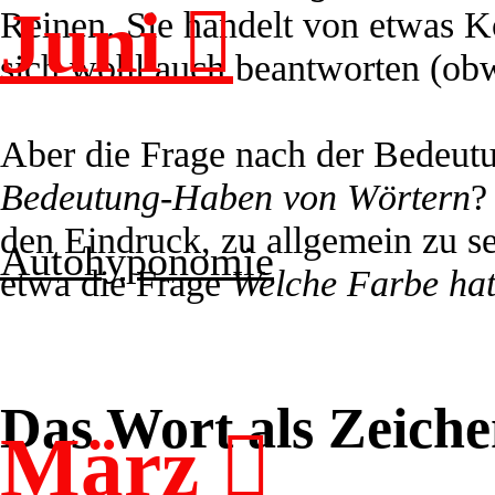
Juni ︎︎︎
Reinen. Sie handelt von etwas Ko
sich wohl auch beantworten (obwo
Aber die Frage nach der Bedeu
Bedeutung-Haben von Wörtern
?
den Eindruck, zu allgemein zu se
Autohyponomie
etwa die Frage
Welche Farbe hat
Das Wort als Zeich
März ︎︎︎