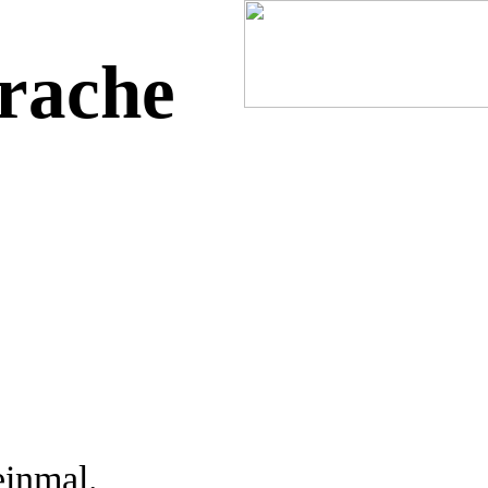
prache
einmal.