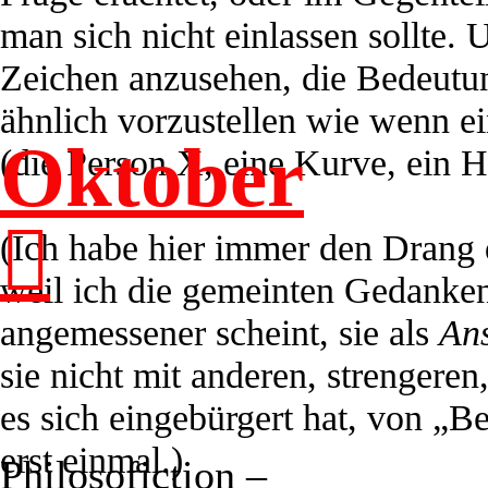
man sich nicht einlassen sollte. 
Zeichen anzusehen, die Bedeutun
ähnlich vorzustellen wie wenn e
Oktober
(die Person X, eine Kurve, ein 
︎︎︎
(Ich habe hier immer den Drang 
weil ich die gemeinten Gedanken
angemessener scheint, sie als
Ans
sie nicht mit anderen, strengere
es sich eingebürgert hat, von „
erst einmal.)
Philosofiction
–