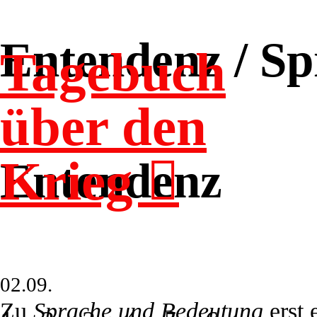
Entendenz / S
Tagebuch
über den
Krieg ︎︎︎
Entendenz
02.09.
Zu
Sprache und Bedeutung
erst 