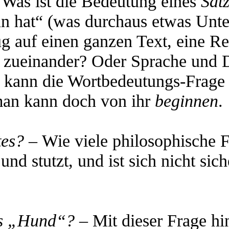
 Was ist die Bedeutung eines
Sat
nn hat“ (was durchaus etwas Unte
g auf einen ganzen Text, eine Re
t zueinander? Oder Sprache und 
kann die Wortbedeutungs-Frage s
 man kann doch von ihr
beginnen
.
tes? –
Wie viele philosophische F
nd stutzt, und ist sich nicht sich
es „Hund“?
– Mit dieser Frage hi