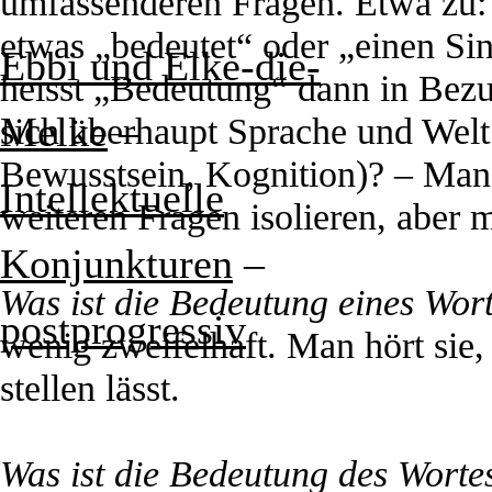
umfassenderen Fragen. Etwa zu:
etwas „bedeutet“ oder „einen Si
Ebbi und Elke-die-
heisst „Bedeutung“ dann in Bezu
Melke
–
sich überhaupt Sprache und Wel
Bewusstsein, Kognition)? – Man 
Intellektuelle
weiteren Fragen isolieren, aber
Konjunkturen
–
Was ist die Bedeutung eines Wor
postprogressiv
wenig zweifelhaft. Man hört sie, u
stellen lässt.
Was ist die Bedeutung des Wort