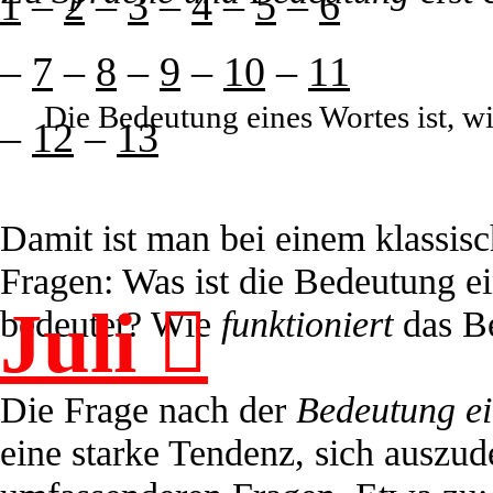
1
–
2
–
3
–
4
–
5
–
6
–
7
–
8
–
9
–
10
–
11
Die Bedeutung eines Wortes ist, wi
–
12
–
13
Damit ist man bei einem klassis
Fragen: Was ist die Bedeutung e
Juli ︎︎︎
bedeutet? Wie
funktioniert
das B
Die Frage nach der
Bedeutung ei
eine starke Tendenz, sich auszud