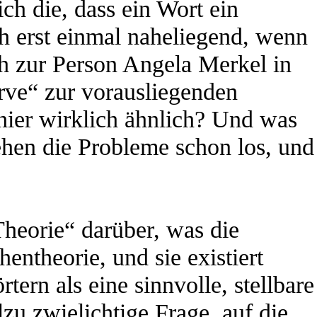
ch die, dass ein Wort ein
ch erst einmal naheliegend, wenn
h zur Person Angela Merkel in
rve“ zur vorausliegenden
e hier wirklich ähnlich? Und was
gehen die Probleme schon los, und
Theorie“ darüber, was die
entheorie, und sie existiert
rn als eine sinnvolle, stellbare
lzu zwielichtige Frage, auf die