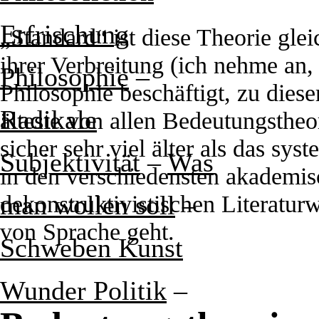
Erfrischung
„Standard“ ist diese Theorie gle
ihrer Verbreitung (ich nehme an, 
Philosophie
–
Philosophie beschäftigt, zu dies
Radikale
älteste von allen Bedeutungstheorie
sicher sehr viel älter als das sy
Subjektivität
–
Was
in den verschiedensten akademisc
dekonstruktivistischen Literatur
man wollen soll
–
von Sprache geht.
Schweben Kunst
Wunder Politik
–