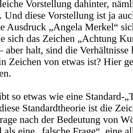
eiche Vorstellung dahinter, nämli
. Und diese Vorstellung ist ja au
he Ausdruck „Angela Merkel“ sic
wie sich das Zeichen „Achtung Ku
 – aber halt, sind die Verhältniss
ein Zeichen von etwas ist? Hier 
en.
gibt so etwas wie eine Standard-„
iese Standardtheorie ist die Zeich
age nach der Bedeutung von Wörte
 als eine „falsche Frage“, eine al